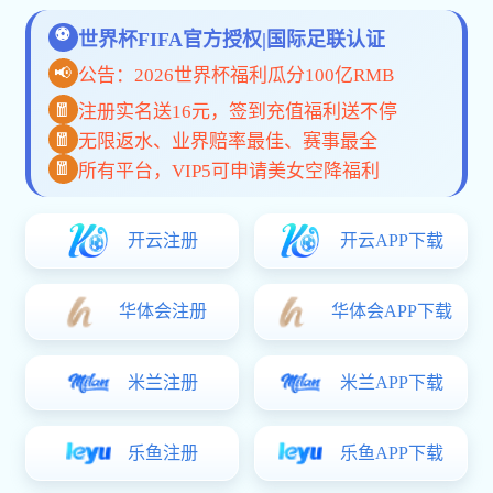
手机App
网页版
张耀坤对李玮锋执教宁波队的表现
表示肯定并充满信心
2026-06-28 12:54
32 次阅读
首页
/
体育热点
在中国足球界，教练的执教能力和团队的表现总是密