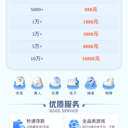
传控与快速反击相结合，使得球队在面对不同对手时
都能保持竞争力。
此外，李玮锋还强调团队协作的重要性。他认为，单
靠个人能力无法赢得比赛，需要每位球员在场上充分
理解彼此的位置和职责。因此，通过不断加强阵型配
合和默契训练，球队逐渐形成了一套行之有效的战术
模式。这一点也得到了张耀坤的高度认可。
值得一提的是，李玮锋还注重根据对手特点进行针对
性的战术调整。这种灵活性让宁波队在多场比赛中获
得了意想不到的胜利，使得张耀坤对此充满信心。他
相信，只要持续优化战术体系，宁波队必将在赛季中
取得更好的成绩。
2、球员管理与心理建设