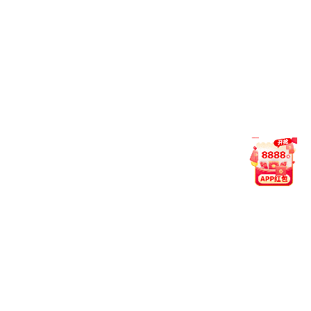
总体来看，本次赛事虽然经历了一些波折，但最终仍
然体现出球队潜藏的发展潜力。从科瓦奇对于上下两
个阶段表现不同程度评价来看，我们能够清晰了解到
他对于自身及整个团队要求之高。同时，他灵活应
变、及时调整战术也展示了一名优秀教练所必备素质.
未来，希望这支球队能够汲取此次经验教训，在坚持
自身风格基础上，不断创新求变，以便于迎接更多挑
战，实现更高成就。这不仅是对过去努力的一种肯
定，更是对未来追求卓越的新开始！
上一篇：