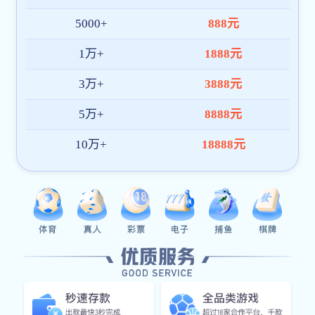
遵循教练制定的战术安排，使得整个团队在配合上出
现了明显的问题。
此外，上半场球员之间缺乏有效沟通也是导致节奏缓
慢的一大原因。在赛场上，各个位置之间缺乏默契配
合，使得传球失误频频发生，从而影响了进攻效率。
这种情况不仅让球队难以形成有效进攻，更使得防守
站位也出现了漏洞，为对手创造了机会。
最后，心理因素也不容忽视。当球队在比赛初期陷入
低迷时，很容易产生焦虑和紧张情绪，从而进一步影
响到个人和整体发挥。因此，可以说，上半场的不佳
表现是多种因素共同作用的结果，也是科瓦奇需要认
真反思和总结的重要课题。
2、下半场表现改善的因素