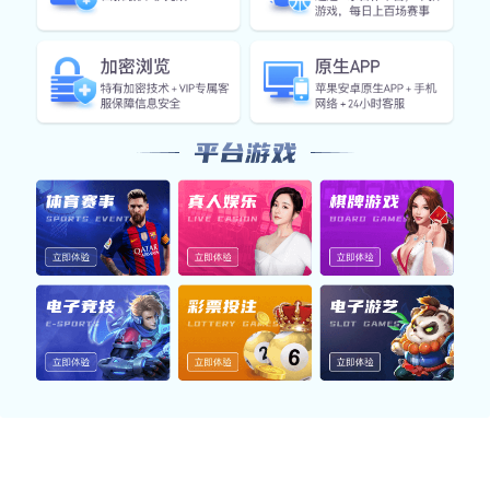
进入下半场后，球队状态有了明显提升，其中一个关
键因素是科瓦奇及时进行了战术调整。他根据上半场
的问题，对阵容和战术进行了有效变化，使得球员们
重新找回了比赛节奏。例如，通过加强中场控制，提
高传递速度，让前锋线有更多机会去冲击对方防线。
另外，下半场替补球员的发挥同样起到了积极作用。
一些替补队员凭借新鲜血液注入，为球队带来了活力
与激情。他们不仅在体能上更具优势，还能以更加饱
满的状态参与比赛，从而激活全队士气。这种变化使
得整个团队在下半场展现出了更强大的竞争力。
此外，经过安静休息后的心理调适也为下半场带来了
好转。教练组利用中场休息时间进行总结并鼓舞士
气，使得球员们能够卸下包袱，以更加轻松自信的心