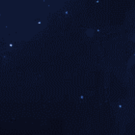
上一篇：
米切尔季后赛表现不佳助攻失误比…
相关推荐文章
尼克斯客场四轮系列赛终结球
在2023年NBA季后赛中，纽约尼
2026-07-25
红黑榜：道苏姆逆袭约基奇杜伦
在本篇文章中，我们将深入探讨“红
2026-05-24
阿兹蒙遭伊朗队开除无缘世界杯