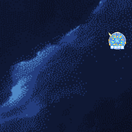
他依然是一名极具潜力和实力的全能型选
的强队，不仅可以提升这些球队实力，还会
战略，不可小觑。
据实际情况调整策略，以便适应新的竞争环
能掀起一波“超级明星转会潮”，再次加剧
平台。同时，它也提醒各大俱乐部加强自身