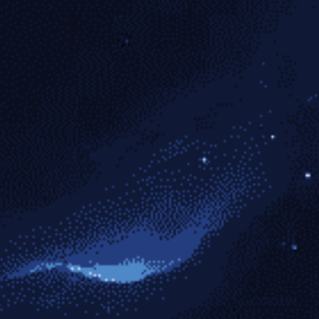
建设，提高吸引顶级人才的方法，以维持
综上所述，此次事件所带来的连锁反应必
待！
总结：
综上所述，关于“字母哥”去留投票结果
展现出了浓厚兴趣，这无疑为接下来的交
Total, 从长远看，无论最后决定如何
时刻，以及它给我们带来的震撼与惊喜！