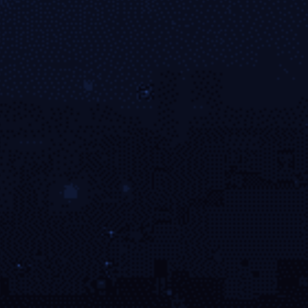
蒙因种种原因被国家队开除，无缘...
受伤阿卜杜
行了最新更新，其中法特希因肌肉受...
联系我们
快速导航
苏省常州市新北区通江中路101
App下载
关于我们
隐私政策
upport@dsqcw.com
用户协议
网站地图