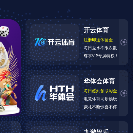
注册入口
育赛事与数据服务
， 支持
APP下载
与
网页使用
，每日同
掌握比赛节奏。