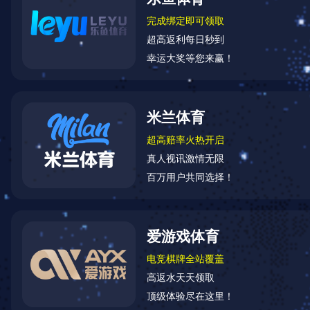
字母哥去留投票结果出炉雄鹿
2026-06-27 15:17
31 次阅读
近日，关于NBA超级球星字母哥（扬尼斯
46%，这使得球队在未来的规划中仍然
字母哥个人的职业生涯，也将深刻影响整
未来可能的发展方向以及这一事件对NBA
1、字母哥与雄鹿之间的
自2013年进入NBA以来，字母哥始终
球队核心，他带领雄鹿赢得了2021年的