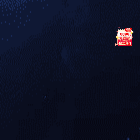
战，将直接影响他们未来几年的发展轨迹。
增添更多不确定性及看点，让我们拭目以
是主要选择，但其他强队如热火和尼克斯也
关键时刻，对联盟未来走向产生深远影响。
球爱好者，都期待着看到属于他的下一个辉煌