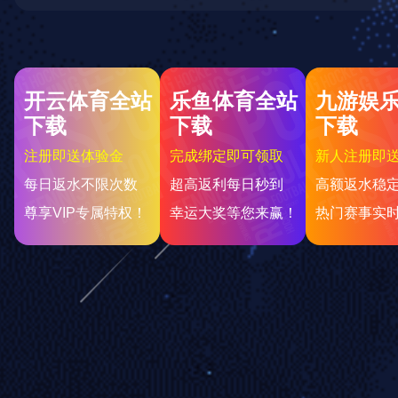
然而，随着合同即将到期，关于他去留的
十分清楚这一点，因此积极采取措施，希
俱乐部与字母哥之间建立了良好的沟通机
求更高目标。因此，可以说，无论是从历
2、其他球队对他的追逐
随着字母哥合同到期临近，各大球队开始
由市场上，这两支球队具有很强竞争力，
热火队近年来通过一系列成功操作提升了
极大提升。而尼克斯则是另一支渴望重返
此外，这些球队还可能通过交易方式获取
而实现双赢局面。但同时，这也意味着对