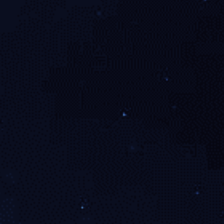
下一篇：
张耀坤对李玮锋执教宁波队的表现