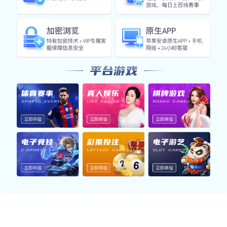
在比赛中的决策不够果断。
通常情况下，一个优秀控卫或得分后卫需要能够有效
地控制比赛节奏，而米切尔在这一方面显然做得不
够。他虽然具备较好的单打能力，但却未能充分利用
身边队友，从而降低了进攻效率。当球队依赖于他的
个人攻击时，其结果往往是陷入僵局。
此外，高频率的失误可能导致团队士气下降，使得其
他球员感到沮丧。因此，在整个系列赛过程中，米切
尔不仅要承担进攻重任，还必须承担起组织进攻、提
高队伍协作性的责任。
3、三分球命中率问题
三分球是现代篮球不可或缺的一部分，而米切尔在季