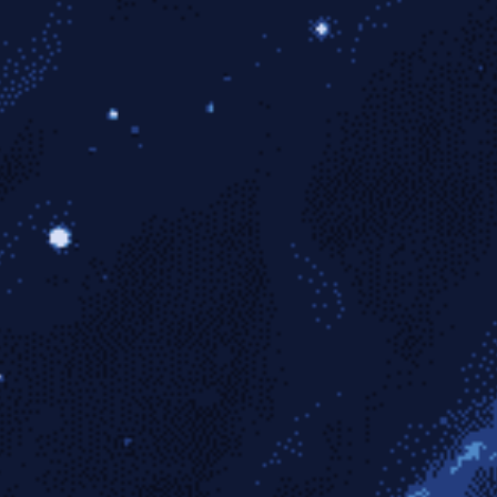
作
出了不俗的助攻能力。本场比赛他贡献了3次助攻，这虽然看似
形势，总能找到最合适的人选进行传球，这种意识使得他的组织
球，让原本被限制住发挥的小前锋成功得到空位投射机会，并且
备的大局观所带来的效果，通过他的传导，加快了整体进攻节奏
舞，他们纷纷愿意跟随他的脚步，一起努力提高。从这一点来看
着重要作用。
队员可能因为压力而失去信心之际，是米切尔站出来承担起领袖
次精彩进攻或者拼尽全力抢下一个关键篮板，全队上下都能感受
热情的话语来鼓励那些未能上场或状态低迷的 teammates
力。这一点对于年轻人的成长尤为重要，他们需要这样一种榜样