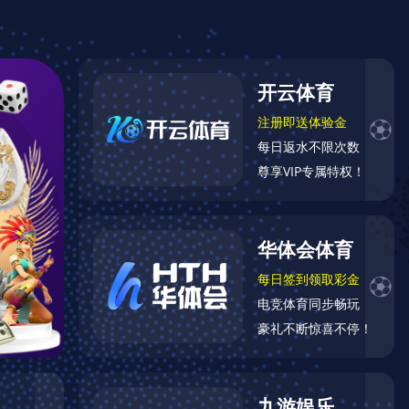
注册入口
育赛事与数据服务
， 支持
APP下载
与
网页使用
，每日同
掌握比赛节奏。