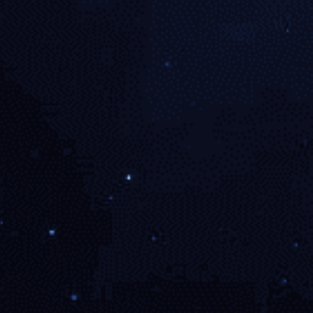
在2023年NBA季后赛中，纽约尼
2026-07-25
利物浦球员与高层共同悼念希
在足球历史上，希尔斯堡惨案是一个令
2026-06-01
九游ag登录官网
九游ag登录官网官方网站【KY1.AC】
江
官网认证:手机版、app下载、登录入
号
口、官方网站、网页版、平台、网
s
址、地址、注册、娱乐，九游ag登录
官网(中国)官方网站欢迎大家选择真正
的官方通道，同时我们提供全天候
7x24小时在线服务，第一时间处理各