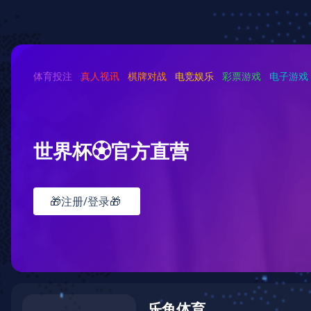
九游ag登录官网
欢迎访问
九游ag登录官网
，提供全面
步更新千场比