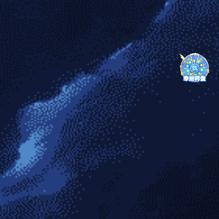
数字不高，但每一次传球都恰到好处，为队
能力愈加凸显。
稳稳命中。这不仅增强了队伍士气，也进一
，让敌人难以应付。
，米切尔不仅是在个人竞技层面取得成功，
责任。他那份坚韧不拔、不怕失败的态度极
到那股无形力量充斥着整个赛场。
。这种积极向上的态度能够有效缓解紧张氛
来引导他们走过困难时期。