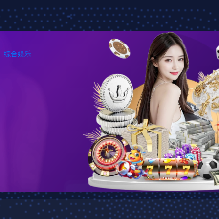
App下载
关于我们
体育热点
APP与网页版入口｜畅享全球体
覆盖足球、篮球、电竞等项目的赛事资讯与数据内容
赛，聚焦热门体育内容， 助您轻松获取赛事动态，
手机App
网页版