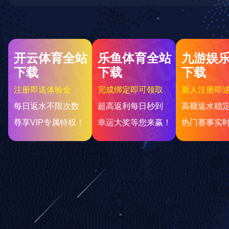
此外，米切尔在突破上也非常犀利。他利
篮机会。这种果敢与灵活，让他在焦灼局
值得一提的是，在比赛接近尾声的时候，
队友们倍感信心，从而形成良好的团队氛
2、篮板球的重要性
虽然米切尔是一名以得分闻名的后卫，但
站位所致。在一些关键回合中，他成功地
此外，米切尔不仅注重自己的抢篮板，还
整支球队对二次进攻机会的把握能力。有
通过有效地控制篮板球，米切尔帮助球队
这种细腻而全面的表现，使得他的角色远