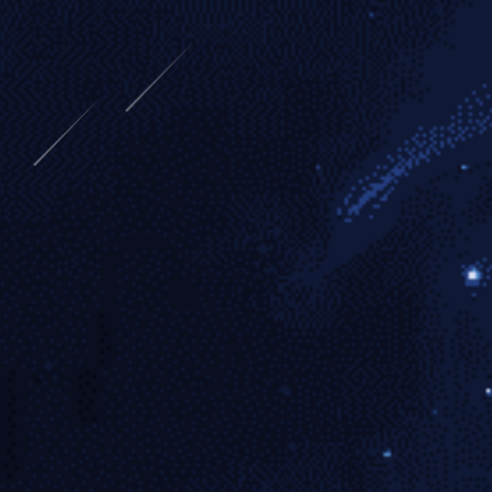
3、阿森纳中场需求分析
作为英超传统豪门，阿森纳一直以来对中
援团队开始积极寻找合适人选，而马特乌
随着赛季深入，目前阿森纳面临着伤病和
些老将状态下滑，让教练组不得不考虑更
此时，如果能够签下像马特乌斯这样具备
低主力球员因伤病或疲劳导致表现不佳所
4、潜在影响与前景展望
若最终成行，马特乌斯加盟阿森纳必将成
倡导的快速反击战术当中，并提升整体攻
从长远来看，培养年轻才俊是任何成功俱