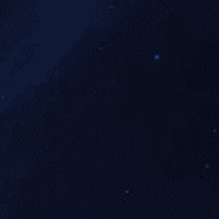
重于成绩仅少
展至关重要。国际米兰的总监马洛...
未能给予支
莱奥对主教练阿莱格里和队友普利...