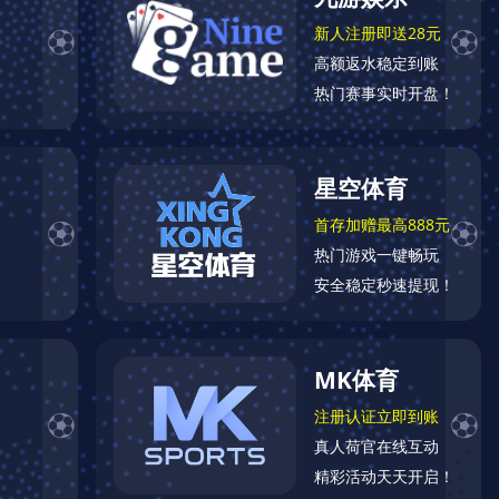
首页
/
体育热点
的出色表现引起了阿森纳引援团队的注意，
与技术特点，其次分析他在西汉姆联的表现
通过这些角度，我们将全面了解这一转会传
上的局势，并作出准确决策。这种能力使得