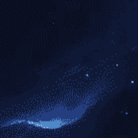
竞技水平，还可以为未来构建更具竞争力
综上所述，无论从目前形势还是长远规划
将受到广泛关注，也期待他如果加盟后能
总结：
通过以上分析，可以看出阿森纳关注西汉
力的新秀，更是希望弥补当前阵容结构缺
个团队命运。
因此，无论最终交易结果如何，此次转会
看到更多精彩赛事，以及新生力量如何改