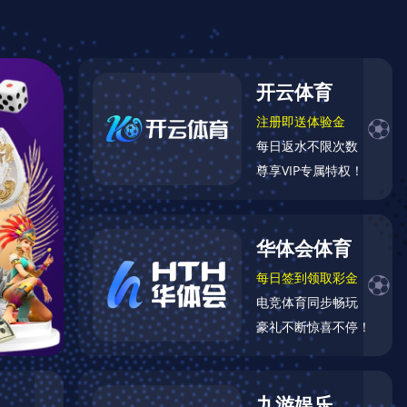
注册入口
育赛事与数据服务
， 支持
APP下载
与
网页使用
，每日同
掌握比赛节奏。