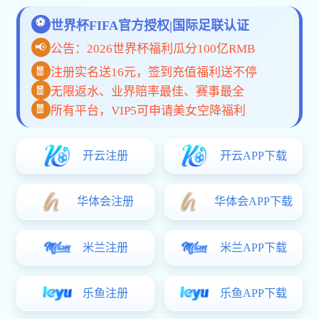
手机App
网页版
克莱坚定信心希望为巴哈马出战并
挑战美国男篮实力
2026-06-04 15:42
56 次阅读
首页
/
体育热点
克莱·汤普森作为美国男篮的明星球员，近年来在NBA