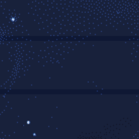
迷误解转会动态真相揭秘
阿隆索拒绝加盟红军的消息引发了广泛的关注与讨论。许多球迷
比表象更为复杂。在这篇文章中，我们将从多个角度深入探讨阿
事件背后的真实情况。通过分析阿隆索职业生涯的发展、个人意
。
在场上的表现一直都非常出色。在他的职业生涯中，他曾效力于
，也使他积累了丰富的大赛经验。因此，在面对新的转会机会时