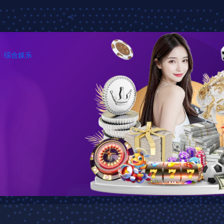
App下载
关于我们
体育热点
APP与网页版入口｜畅享全球体
覆盖足球、篮球、电竞等项目的赛事资讯与数据内容
赛，聚焦热门体育内容， 助您轻松获取赛事动态，
手机App
网页版