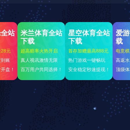
了卓越的领导才能和稳定性。他作为一名中场球员，不仅需要具
都对他产生了浓厚的兴趣，但同时也意味着他必须谨慎选择自己
职业生涯末期的发展方向愈加重视。他希望能够选择一个适合自
新东家，他都会进行全面评估。
响其转会决策的重要因素之一。虽然红军拥有悠久而辉煌的历史
到一个积极向上的团队氛围中去。
受到了一定程度上的不确定性。他更倾向于加入那些有着明确目
豪门球队，而是关乎到他自身未来发展的长远考量。
并未直接影响到他的决策。事实上，他对于任何可能合作过的新
初衷。