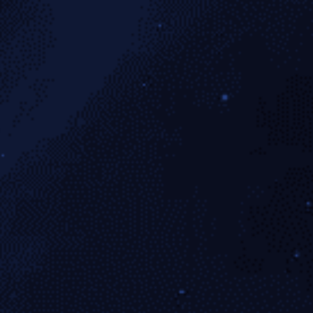
晓钟义浩古
赛中，两队的首发阵容正式揭晓。...
的背后原因
队却接连遭遇失利，这一现象引起了广...