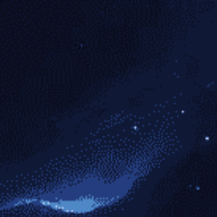
让他倍感压力。他需要考虑的不仅是当前
同时，各家俱乐部之间为了争夺优秀球员
是基于各方利益之上的权衡，而非单纯针
误读或简化处理。
总结：
通过以上分析，我们可以看出，“阿隆索
规划，到个人意向，再到团队文化及市场
中，每一次转会背后都有诸多考量，而我
最后，希望通过此次事件提醒大家，在关
他们所做出的每一个决定，都关系到自己