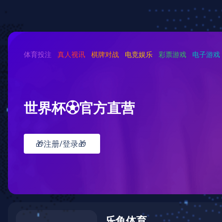
九游ag登录官网
欢迎访问
九游ag登录官网
，提供全面
步更新千场比