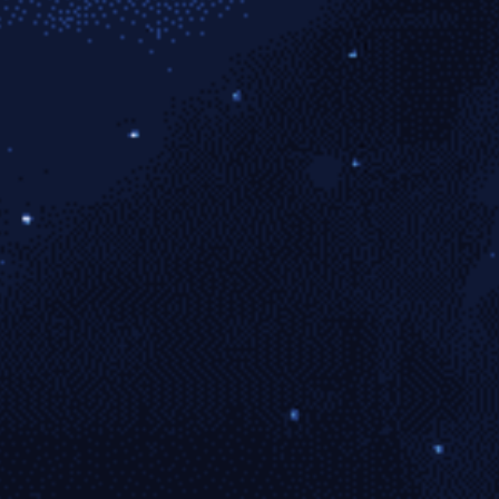
上一篇：
阿兹蒙遭伊朗队开除无缘世界杯31…
相关推荐文章
河南队与武汉三镇首发阵容揭
在即将举行的河南队与武汉三镇的比
2026-06-02
巴萨锁定联赛冠军后接连失利
在西甲联赛中，巴萨锁定冠军后，球
2026-06-22