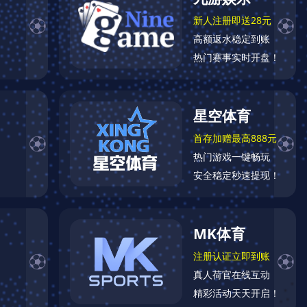
首页
/
体育热点
和媒体纷纷猜测他拒绝红军的原因，甚至认
隆索拒绝红军并非因蓝军而起的真实原因，
向、球队氛围以及转会市场环境等因素，我
多支顶级球队，包括皇家马德里和拜仁慕尼
，他自然会进行深思熟虑。