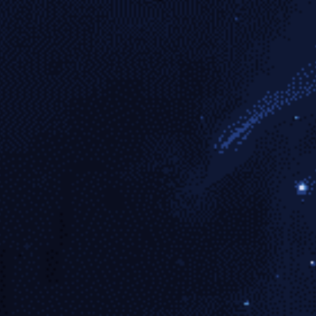
3、球队文化与发展愿景
球队文化和发展愿景同样是决定一名球员
于像阿隆索这样的老将而言，一个能够平
了解球队文化后，阿隆索发现自己可能无
围，这样才能继续提升自我并为球队贡献
另外，从长远来看，俱乐部的发展愿景也
成就感与归属感的人士。因此，这也是导
4、转会市场动态解析
近年来足球转会市场变得愈发复杂多变，
出决策时更加谨慎。尤其是在涉及高水平
对于阿隆索来说，他始终保持理智，以冷