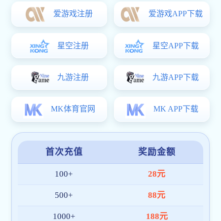
际米兰的总监马洛塔在谈及国米的青训时强调，培养
人才重于短期成绩，只有极少数孩子能够成长为职业
球员。这一观点引发了广泛关注并且引发了对于足球
青训理念的深入思考。本文将从四个方面进行详细阐
述，首先探讨国米青训的理念和目标，其次分析当前
青训面临的挑战，再讨论如何提升青训质量，最后展
望未来的发展方向。通过对这些方面的深入研究，我
们可以更好地理解马洛塔所传达的重要信息。
1、国米青训理念与目标
国米青训体系的核心理念是以培养全面发展的球员为
主，而不仅仅是追求比赛成绩。这种理念使得教练团
队在训练过程中更加注重球员个人技能、心理素质以
及团队合作能力等多方面的发展。