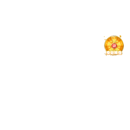
运动的热爱。
4、未来发展方向展望
展望未来，国米将在持续完善现有青训体系的基础
上，加大对科技手段使用的投入。例如，通过数据分
析工具来跟踪年轻球员的发展，以便及时调整训练方
案，使其更加个性化和科学化。
此外，与其他俱乐部及教育机构开展合作，共同探索
创新型培训模式，也是未来发展的一个方向。这将促
进资源共享，实现优势互补，为年轻球员创造更加丰
富多元的发展环境。
最后，通过树立榜样效应，让成功走出校园的小球员
返回母校分享经验，也将激励新一代年轻人的努力奋