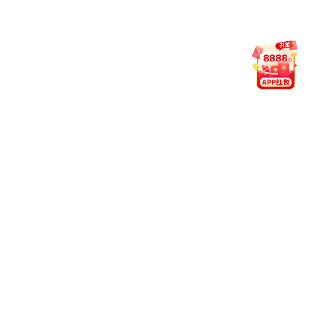
未来还会有更多挑战等待着他们，但只要勇往直前、
携手并肩，就能够不断突破自我，实现冲刺联赛冠军
这一伟大目标！
上一篇：
萧华谈摆烂现象的普遍性与重建方…
下一篇：
斯基拉透露戈登夏窗或离开纽卡拜
相关推荐文章