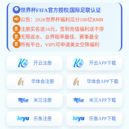
手机App
网页版
胜利主帅坦言对手仅一次射门便得
分我们誓言争夺本赛季联赛冠军
2026-06-16 13:06
35 次阅读
首页
/
体育热点
在本赛季的联赛中，胜利主帅对最近一场比赛进行了