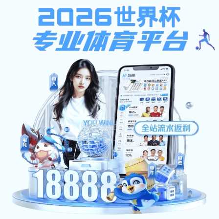
注册入口
九游ag登录官网
APP与网页版
入口｜畅享全球体育赛事与数
据服务
欢迎访问
九游ag登录官网
，提供全面覆盖足
球、篮球、电竞等项目的赛事资讯与数据内容，
支持
APP下载
与
网页使用
，每日同步更新千场
比赛，聚焦热门体育内容， 助您轻松获取赛事
动态，掌握比赛节奏。