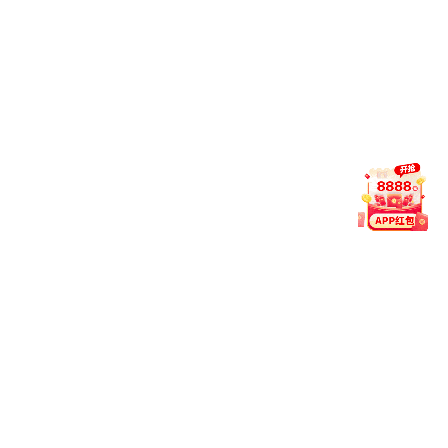
培养与团队建设的不懈努力。
总而言之，在面临来自各方挑战时，仅依靠个别明星
球员是不够的，一个团结、高效且具备战略眼光的团
队才能走得更远。正如瓜帅所言，我们期待看到曼城
能够在接下来的比赛中不断突破自我，实现新的辉煌
成就！
上一篇：
辽宁铁人奋起直追陈彬彬助攻田玉…
下一篇：
利物浦球员与高层共同悼念希尔斯