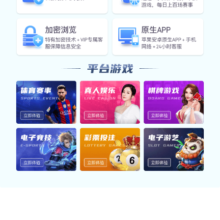
激烈的赛季中，如何维持最佳竞技状态至关重要。这
不仅需要良好的体能训练，还有科学合理的休息和恢
复策略。
球员们在高强度比赛后，需要及时调整自己的身体状
况，以避免出现伤病。而心理层面的调适同样重要，
当面对连续不胜或是重大赛事时，有效管理情绪可以
帮助球员更快走出低谷。因此，在日常训练中，瓜帅
注重培养球员们积极乐观的心态，使他们能够以最佳
状态迎接每一场比赛。
同时，他还提及了团队氛围对个人表现的重要影响。
当整个团队充满信心并相互支持时，每位球员都能更
加放松地发挥自己的能力，从而提升整体实力。这也
是曼城近几个赛季取得优异成绩的一大原因。