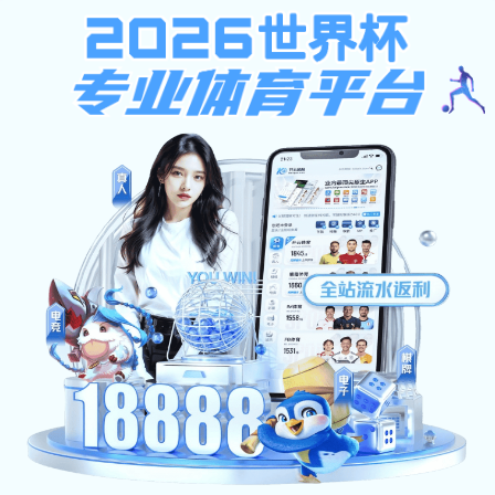
注册入口
九游ag登录官网
APP与网页版
入口｜畅享全球体育赛事与数
据服务
欢迎访问
九游ag登录官网
，提供全面覆盖足
球、篮球、电竞等项目的赛事资讯与数据内容，
支持
APP下载
与
网页使用
，每日同步更新千场
比赛，聚焦热门体育内容， 助您轻松获取赛事
动态，掌握比赛节奏。