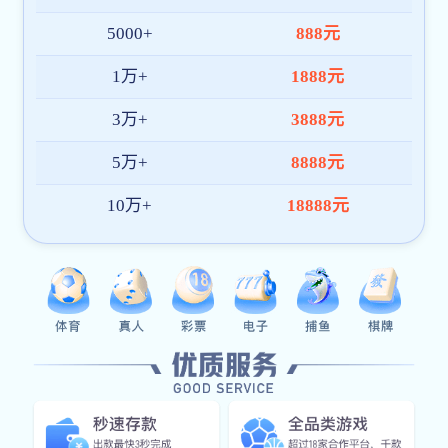
度，力求在每一场比赛中给曼城带来压力。
这种压力使得曼城必须保持高度集中，任何微小的失
误都有可能被对手抓住机会。因此，在训练中，瓜帅
强调团队合作的重要性，以确保每位球员都能在关键
时刻发挥作用。同时，他也要求队员们在面对强敌时
保持冷静，不被外界因素干扰。
此外，瓜帅也意识到，这种来自追赶者的压力不仅存
在于技战术层面，更是考验着球员们的心理韧性。在
这样的环境下，只有具备坚定信念和旺盛斗志的球队
才能立于不败之地。
2、身体与精神素质的重要性
对于顶级运动员而言，身体素质是基础，而精神状态
则是成功与否的关键。瓜迪奥拉特别提到，在紧张而